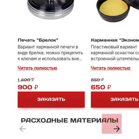
Печать “Брелок”
Карманная “Эконо
Вариант карманной печати в
Пластиковый вариант
виде брелка, можно прицепить
карманной оснастки с
к ключам и использовать вне
встроенной штемпель
офиса.
подушкой. Подходит д
Читать полностью
Читать полностью
текстовых оттисков бе
картинок/логотипов.
1 400 ₽
850 ₽
900 ₽
650 ₽
ЗАКАЗАТЬ
ЗАКАЗАТЬ
РАСХОДНЫЕ
МАТЕРИАЛЫ