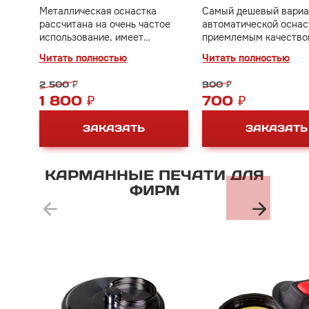
Металлическая оснастка
Самый дешевый вариа
рассчитана на очень частое
автоматической оснас
использование, имеет
приемлемым качеств
практически вечный механизм
оттиска, можно испол
Читать полностью
Читать полностью
на не очень детализи
печатях или факсимил
2 500 ₽
900 ₽
1 800 ₽
700 ₽
ЗАКАЗАТЬ
ЗАКАЗАТЬ
КАРМАННЫЕ
ПЕЧАТИ
ДЛЯ
ФИРМ